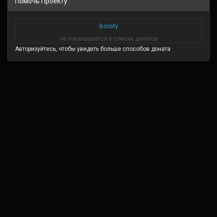
Помочь Проекту
Boosty
не показывается в списке донатов
Авторизуйтесь, чтобы увидеть больше способов доната