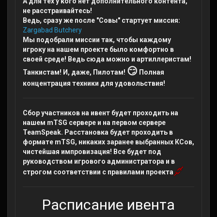
А для тех у кого нет дополнительного контента,
не расстраивайтесь!
Ведь, сразу же после "Совы" стартует миссия:
Zargabad Butchery
Мы подобрали миссии так, чтобы каждому
игроку на нашем проекте было комфортно в
своей среде! Ведь сюда можно и артиллеристам!
😏
Танкистам! И, даже, Пилотам!
Полная
концентрация техники для удовольствия!
Сбор участников на ивент будет проходить на
нашем mTSG сервере и на первом сервере
TeamSpeak. Расстановка будет проходить в
формате mTSG, никаких заранее выбранных КСов,
чистейшая импровизация! Все будет под
руководством игрового администратора и в
строгом соответствии с правилами проекта
Расписание ивента