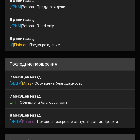
8 дней назад
[
KPblM
]
Petoha
- Предупреждение
8 дней назад
[
KPblM
]
Petoha
- Read-only
8 дней назад
[
V
]
Finister
- Предупреждение
Последние поощрения
7 месяцев назад
[
DELTA
]
Miray
- Объявлена благодарность
7 месяцев назад
LinT
- Объявлена благодарность
8 месяцев назад
[
DELTA
]
Koreec
- Присвоен досрочно статус Участник Проекта