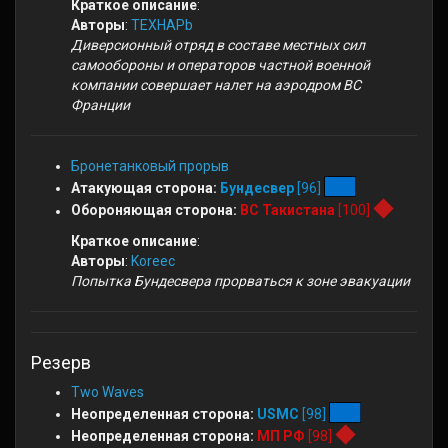
Краткое описание
:
Авторы
:
TEXHAPb
Диверсионный отряд в составе местных сил
самообороны и операторов частной военной
компании совершает налет на аэродром ВС
Франции
Бронетанковый прорыв
Атакующая сторона:
Бундесвер
[96]
Обороняющая сторона:
ВС Такистана
[100]
Краткое описание
:
Авторы
:
Koreec
Попытка Бундесвера прорваться к зоне эвакуации
Резерв
Two Waves
Неопределенная сторона:
USMC
[98]
Неопределенная сторона:
МП РФ
[98]