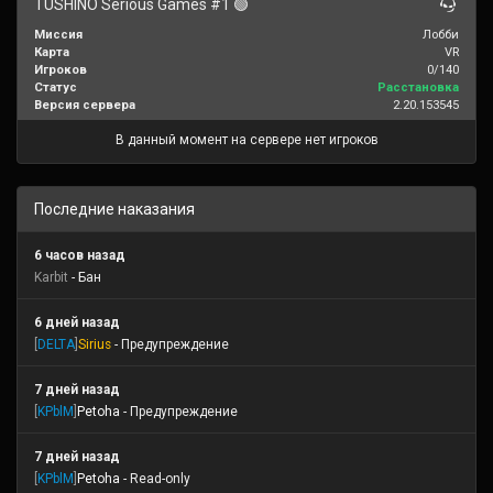
TUSHINO Serious Games #1 🟢
Миссия
Лобби
Карта
VR
Игроков
0/140
Статус
Расстановка
Версия сервера
2.20.153545
В данный момент на сервере нет игроков
Последние наказания
6 часов назад
Karbit
- Бан
6 дней назад
[
DELTA
]
Sirius
- Предупреждение
7 дней назад
[
KPblM
]
Petoha
- Предупреждение
7 дней назад
[
KPblM
]
Petoha
- Read-only