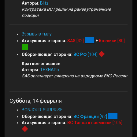
Авторы
:
Blitz
Контратака ВС Греции на ранее утраченные
позиции
Взрывы в тылу
Атакующая сторона:
SAS
[32]
+
Боевики
[80]
Обороняющая сторона:
ВС РФ
[104]
Краткое описание
:
Авторы
:
TEXHAPb
SAS организует диверсию на аэродроме ВКС России
Суббота, 14 февраля
BONJOUR-SURPRISE
Обороняющая сторона:
ВС Франции
[92]
Атакующая сторона:
ВС Таноа и наемники
[105]