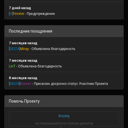
7 дней назад
[
V
]
Finister
- Предупреждение
Последние поощрения
7 месяцев назад
[
DELTA
]
Miray
- Объявлена благодарность
7 месяцев назад
LinT
- Объявлена благодарность
8 месяцев назад
[
DELTA
]
Koreec
- Присвоен досрочно статус Участник Проекта
Помочь Проекту
Boosty
не показывается в списке донатов