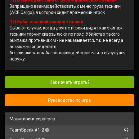
11) Взаимодействие с грузом вражеской техники
Запрещено взаимодействовать с меню груза техники
(ACE Cargo), в которой сидит вражеский игрок.
12) Забагованный экипаж техники
Бывают случаи, когда другие игроки видят как экипаж
техники торчит сквозь люки по пояс. Убийство такого
экипажа противником - не наказывается, т.к. не всегда
возможно определить
был ли экипаж забагован или действительно высунулся
наружу.
Как начать играть?
Руководство по игре
Мониторинг серверов
TeamSpeak #1-2 🟢