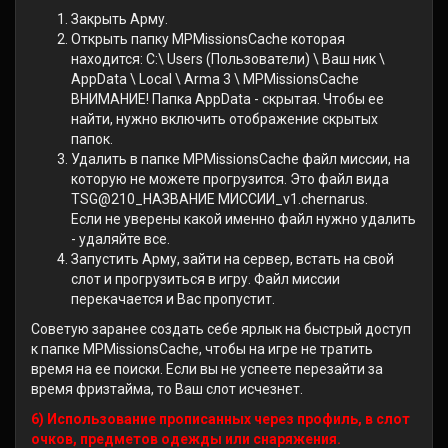
Закрыть Арму.
Открыть папку MPMissionsCache которая
находится: C:\ Users (Пользователи) \ Ваш ник \
AppData \ Local \ Arma 3 \ MPMissionsCache
ВНИМАНИЕ! Папка AppData - скрытая. Чтобы ее
найти, нужно включить отображение скрытых
папок.
Удалить в папке MPMissionsCache файл миссии, на
которую не можете прогрузится. Это файл вида
TSG@210_НАЗВАНИЕ МИССИИ_v1.chernarus.
Если не уверены какой именно файл нужно удалить
- удаляйте все.
Запустить Арму, зайти на сервер, встать на свой
слот и прогрузиться в игру. Файл миссии
перекачается и Вас пропустит.
Советую заранее создать себе ярлык на быстрый доступ
к папке MPMissionsCache, чтобы на игре не тратить
время на ее поиски. Если вы не успеете перезайти за
время фризтайма, то Ваш слот исчезнет.
6) Использование прописанных через профиль, в слот
очков, предметов одежды или снаряжения.