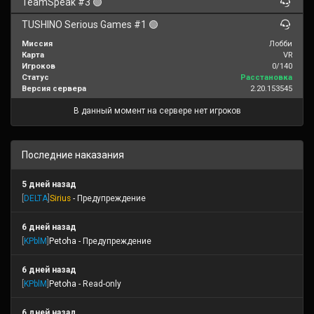
TeamSpeak #3 🟢
TUSHINO Serious Games #1 🟢
Миссия
Лобби
Карта
VR
Игроков
0/140
Статус
Расстановка
Версия сервера
2.20.153545
В данный момент на сервере нет игроков
Последние наказания
5 дней назад
[
DELTA
]
Sirius
- Предупреждение
6 дней назад
[
KPblM
]
Petoha
- Предупреждение
6 дней назад
[
KPblM
]
Petoha
- Read-only
6 дней назад