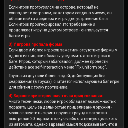
Если игрок прогрузился на острове, который не
совпадает с островом, на котором создана миссия, он
обязан выйти с сервера и игры для устранения бага.
Если игрок проигнорировал это требование и
продолжает игру на другом острове - он пользуется
багом игры.
3) У игрока пропала форма
Если двое и более игроков заметили отсутствие формы у
одного из них, они обязаны уведомить этого игрока о
баге. Игрок, который забаговался, должен провести
действие ace self-interaction меню "Fix uniform bug".
Группа из двух или более людей, действующих без
снаряжения (в трусах), считается использующей баг игры
для сбития с толку противника.
4) Заранее пристерлянная точка прицеливания:
Чисто технически, любой игрок обладает возможностью
поразить цель за дальностью прицеливания оружия -
можно запустить скрипт прувинг граунд и затратив
выстрелов 20 поразить какую-либо статичную цель хоть
из автомата, однако здравый смысл подсказывает, что в