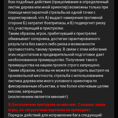
бою подобные действия (прицеливание в определенный
листик дерева или иной ориентир) возможны только при
помощи многократной стрельбы из одной точки с
корректировкой, что А) выдаст намерения противной
стороне Б) затратит боеприпасы, и В) подвергнет риску
л/с, участвующий в пристрелке.
Таким образом, игрок, прибегнувший к пристрелке
обманывает соперника, достигая гарантированного
результата без какого либо риска и возможности
противостоять такому приему. В связи с этим избегание
этих недостатков в предварительной подготовке дает
необоснованное преимущество. Получение такого
преимущества на нашем проекте строго запрещено.
Таким образом, если вы не можете повторить выстрел на
произвольной местности, стрельба с использованием
листика дерева или иного условного ориентира по
фиксированным объектам, а тем более ключевым целям
миссии, запрещена.
(исключением является миномёт)
5) Бесконечная прогрузка на миссию. Слышны звуки
игры, но загрузочная картинка не пропадает.
Порядок действий для исправления бага следующий: