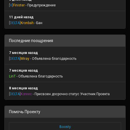
[
V
]
Finister
- Предупреждение
11 дней назад
[
DELTA
]
Kronbah
- Бан
Последние поощрения
7 месяцев назад
[
DELTA
]
Miray
- Объявлена благодарность
7 месяцев назад
LinT
- Объявлена благодарность
8 месяцев назад
[
DELTA
]
Koreec
- Присвоен досрочно статус Участник Проекта
Помочь Проекту
Boosty