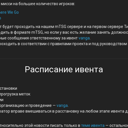
 мисси на большее количество игроков:
ere We Go
o
т будет проходить на нашем mTSG сервере и на первом сервере Т
дить в формате mTSG, но если у вас есть желание занять должнос
чные сообщения ответственному за ивент
vanga
.
роходить в соответствии с правилами проекта и под руководством
Расписание ивента
сстановки
 прогрузка меток
ии
 организацию и проведение —
vanga
.
атор вправе вмешиваться в расстановку на любом этапе ивента 
тносительно этой новости писать только в
теме ивента
— остальное