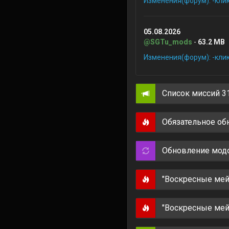
Изменения(форум): -кли
05.08.2026
@SGTu_mods
-
63.2 MB
Изменения(форум): -кли
Список миссий 31
Обязательное об
Обновление мод
"Воскресные ме
"Воскресные ме