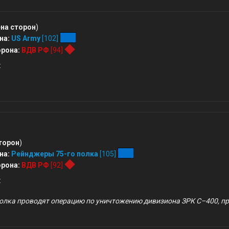
на сторон
)
на:
US Army
[102]
рона:
ВДВ РФ
[94]
:
торон
)
на:
Рейнджеры 75-го полка
[105]
рона:
ВДВ РФ
[92]
:
полка проводят операцию по уничтожению дивизиона ЗРК С–400, 