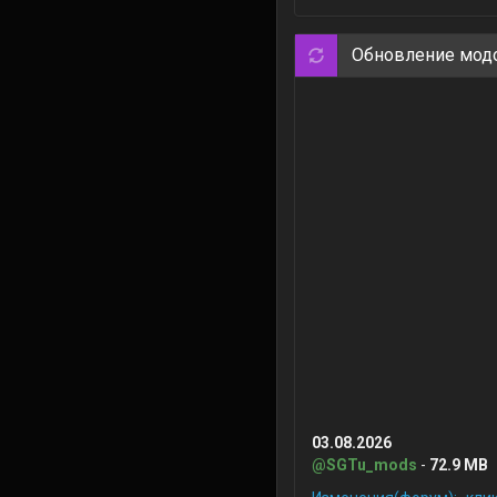
Обновление мод
03.08.2026
@SGTu_mods
-
72.9 MB