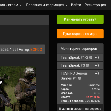
ния к играм
Полезная информация
Войти
Регистрация
Как начать играть?
Руководство по игре
Мониторинг серверов
.2026, 1:55
| Автор:
BORDO
TeamSpeak #1-2 🟢
TeamSpeak #3 🟢
TUSHINO Serious
Games #1 🟢
Миссия
GunGame
Карта
Алтис
Игроков
0/64
Статус
Идёт игра
Версия сервера
2.20.153545
В данный момент на сервере