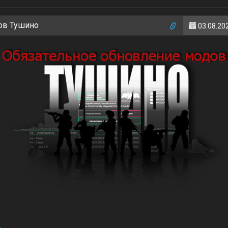
ов Тушино
03.08.202