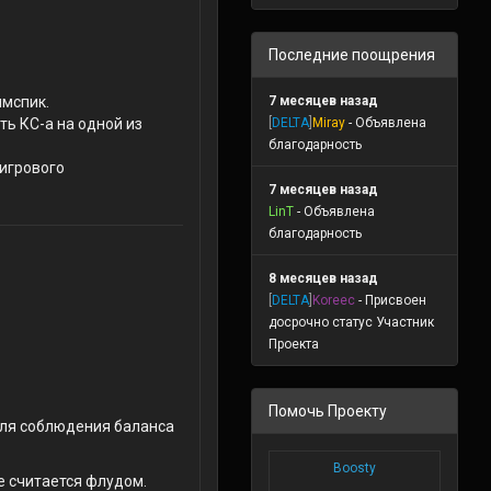
Последние поощрения
7 месяцев назад
имспик.
[
DELTA
]
Miray
- Объявлена
ть КС-а на одной из
благодарность
 игрового
7 месяцев назад
LinT
- Объявлена
благодарность
8 месяцев назад
[
DELTA
]
Koreec
- Присвоен
досрочно статус Участник
Проекта
Помочь Проекту
для соблюдения баланса
Boosty
 считается флудом.