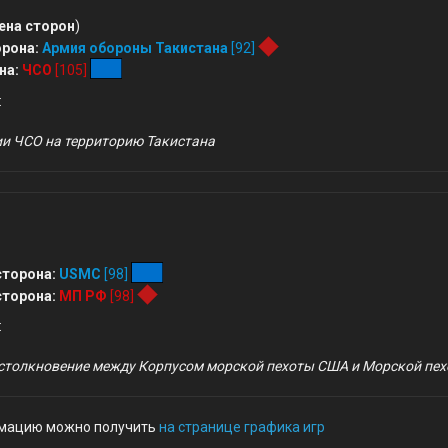
ена сторон
)
рона:
Армия обороны Такистана
[92]
на:
ЧСО
[105]
:
и ЧСО на территорию Такистана
сторона:
USMC
[98]
сторона:
МП РФ
[98]
:
толкновение между Корпусом морской пехоты США и Морской пех
мацию можно получить
на странице графика игр