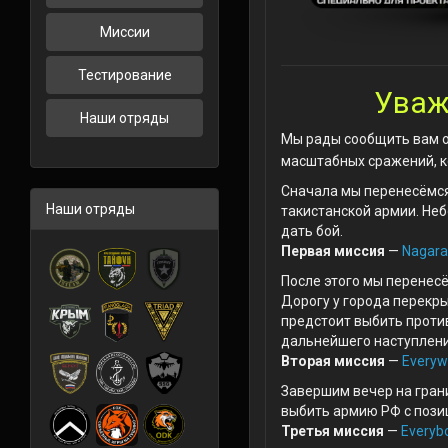
Миссии
Тестирование
Уваж
Наши отряды
Мы рады сообщить вам о
масштабных сражений, к
Сначала мы перенесёмся
Наши отряды
такистанской армии. Неб
дать бой.
Первая миссия
—
Nagara
После этого мы перенес
Дорогу у города перекры
предстоит выбить против
дальнейшего наступлени
Вторая миссия
—
Everyw
Завершим вечер на гран
выбить армию РФ с пози
Третья миссия
—
Everyb