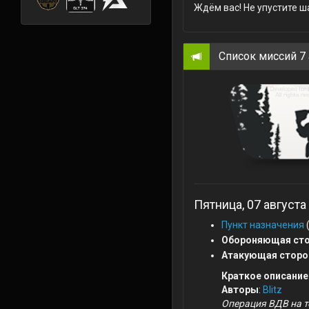
Ждём вас! Не упустите ш
Список миссий 7 а
Пятница, 07 августа
Пункт назначения
Обороняющая сто
Атакующая сторо
Краткое описание
Авторы
:
Blitz
Операция ВДВ на т