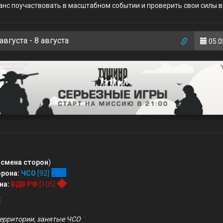
анс поучаствовать в масштабном событии и проверить свои силы в
вгуста - 8 августа
05.0
(
смена сторон
)
рона:
ЧСО
[92]
на:
ВДВ РФ
[105]
:
ерритории, занятые ЧСО