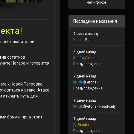
нет игроков
Последние наказания
екта!
9 часов назад
Karbit
- Бан
т всех любителей
6 дней назад
тив остатков
[
DELTA
]
Sirius
-
нкте Нагара и готовится
Предупреждение
7 дней назад
[
KPblM
]
Petoha
-
ие к Новой Петровке.
Предупреждение
товиться к атаке. Атаке
и открыть путь для
7 дней назад
[
KPblM
]
Petoha
- Read-only
ыми боями, предстоит
7 дней назад
[
V
]
Finister
-
Предупреждение