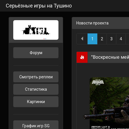
Серьёзные игры на Тушино
Новости проекта
1
2
3
4
Форум
"Воскресные ме
Смотреть реплеи
Статистика
Картинки
График игр SG