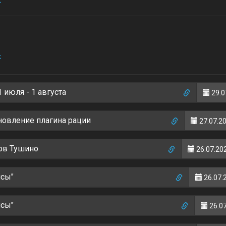
к
к
 июля - 1 августа
29.0
новление плагина рации
27.07.20
ов Тушино
26.07.202
йсы"
26.07.
йсы"
26.07