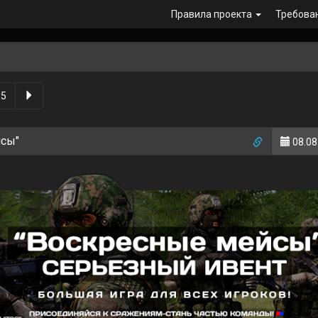
Правила проекта
Требова
5
йсы"
08.08