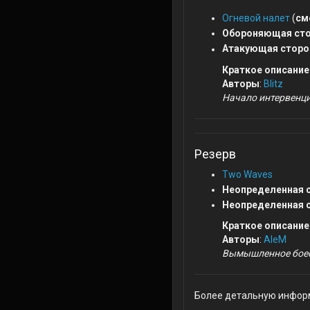
Огневой налет
(
см
Обороняющая сто
Атакующая сторо
Краткое описание
Авторы
:
Blitz
Начало интервенци
Резерв
Two Waves
Неопределенная 
Неопределенная 
Краткое описание
Авторы
:
AleM
Вымышленное боес
Более детальную инфор