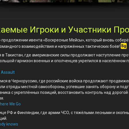
аемые Игроки и Участники Про
 продолжении ивента «Воскресные Мейсы», который вновь соберё
омандного взаимодействия и напряжённых тактических боёв!
 в Такистан, где американские силы продолжают наступление про
ольшой гарнизон военных и ополченцев укрепился в населённом пу
 Assault
ёмся в Черноруссию, где российские войска продолжают продвижен
ли отряды местной самообороны, успевшие занять оборону и подго
ника с укреплённых позиций, восстановить контроль над дорогой 
я.
here We Go
ице РФ и Финляндии, где армии ЧСО, с тяжёлыми лесными и окопн
ций.
ody knows