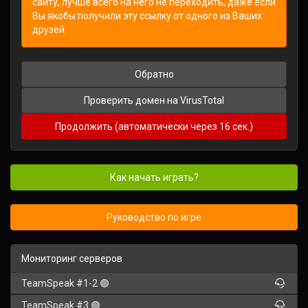
сайту, лучше всего на него не переходить, даже если
Вы якобы получили эту ссылку от одного из Ваших
друзей.
Обратно
Проверить домен на VirusTotal
Продолжить (автоматически через
16
сек.)
Как начать играть?
Руководство по игре
Мониторинг серверов
TeamSpeak #1-2 🟢
TeamSpeak #3 🟢