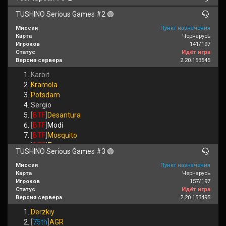
TUSHINO Serious Games #2 🟢
Миссия
Пункт назначения
Карта
Чернарусь
Игроков
141/197
Статус
Идёт игра
Версия сервера
2.20.153545
Karbit
Kramola
Potsdam
Sergio
[
BTF
]
Desantura
[
BTF
]
Modi
[
BTF
]
Mosquito
[
BTF
]
Zoro
TUSHINO Serious Games #3 🟢
[
CCO
]
Dezmos
[
CCO
]
Karkazi
Миссия
Пункт назначения
Карта
Чернарусь
[
CCO
]
Minor
Игроков
157/197
[
CCO
]
Molochnik
Статус
Идёт игра
[
CCO
]
RED
Версия сервера
2.20.153495
[
CCO
]
Wish
Derzkiy
[
CCO_c
]
Zefir
[
75th
]
AGR