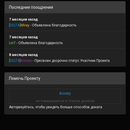
Последние поощрения
7 месяцев назад
[
DELTA
]
Miray
- Объявлена благодарность
7 месяцев назад
LinT
- Объявлена благодарность
8 месяцев назад
[
DELTA
]
Koreec
- Присвоен досрочно статус Участник Проекта
Помочь Проекту
Boosty
не показывается в списке донатов
Авторизуйтесь, чтобы увидеть больше способов доната