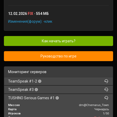
12.02.2026
FIX
-
554 МБ
Изменения(форум): -клик
Как начать играть?
Руководство по игре
Мониторинг серверов
TeamSpeak #1-2 🟢
TeamSpeak #3 🟢
TUSHINO Serious Games #1 🟢
Миссия
dm@Chernarus_Town
Карта
Чернарусь
Игроков
1/50