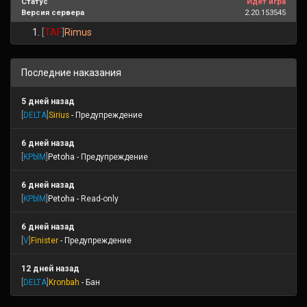
Статус
Идёт игра
Версия сервера
2.20.153545
[
TAF
]
Rimus
Последние наказания
5 дней назад
[
DELTA
]
Sirius
- Предупреждение
6 дней назад
[
KPblM
]
Petoha
- Предупреждение
6 дней назад
[
KPblM
]
Petoha
- Read-only
6 дней назад
[
V
]
Finister
- Предупреждение
12 дней назад
[
DELTA
]
Kronbah
- Бан