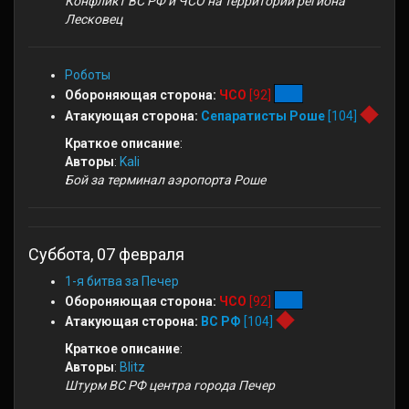
Конфликт ВС РФ и ЧСО на территории региона
Лесковец
Роботы
Обороняющая сторона:
ЧСО
[92]
Атакующая сторона:
Сепаратисты Роше
[104]
Краткое описание
:
Авторы
:
Kali
Бой за терминал аэропорта Роше
Суббота, 07 февраля
1-я битва за Печер
Обороняющая сторона:
ЧСО
[92]
Атакующая сторона:
ВС РФ
[104]
Краткое описание
:
Авторы
:
Blitz
Штурм ВС РФ центра города Печер