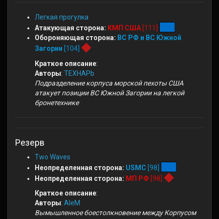
Легкая прогулка
Атакующая сторона:
КМП США
[111]
Обороняющая сторона:
ВС РФ и ВС Южной
Загории
[104]
Краткое описание
:
Авторы
:
TEXHAPb
Подразделение корпуса морской пехоты США
атакует позиции ВС Южной Загории на легкой
бронетехнике
Резерв
Two Waves
Неопределенная сторона:
USMC
[98]
Неопределенная сторона:
МП РФ
[98]
Краткое описание
:
Авторы
:
AleM
Вымышленное боестолкновение между Корпусом