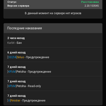
Статус
Расстановка
Версия сервера
2.20.153545
В данный момент на сервере нет игроков
Последние наказания
2 часа назад
Karbit
- Бан
6 дней назад
[
DELTA
]
Sirius
- Предупреждение
7 дней назад
[
KPblM
]
Petoha
- Предупреждение
7 дней назад
[
KPblM
]
Petoha
- Read-only
7 дней назад
[
V
]
Finister
- Предупреждение