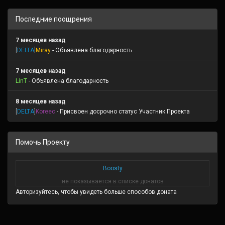
Последние поощрения
7 месяцев назад
[
DELTA
]
Miray
- Объявлена благодарность
7 месяцев назад
LinT
- Объявлена благодарность
8 месяцев назад
[
DELTA
]
Koreec
- Присвоен досрочно статус Участник Проекта
Помочь Проекту
Boosty
не показывается в списке донатов
Авторизуйтесь, чтобы увидеть больше способов доната