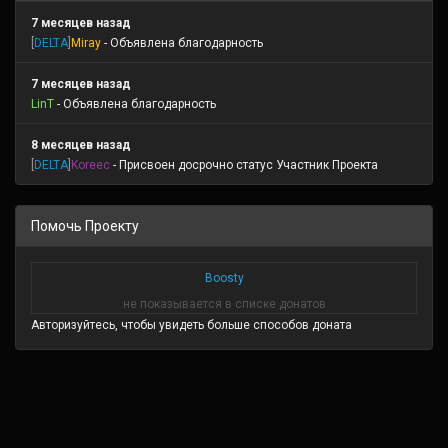
7 месяцев назад
[
DELTA
]
Miray
- Объявлена благодарность
7 месяцев назад
LinT
- Объявлена благодарность
8 месяцев назад
[
DELTA
]
Koreec
- Присвоен досрочно статус Участник Проекта
Помочь Проекту
Boosty
не показывается в списке донатов
Авторизуйтесь, чтобы увидеть больше способов доната