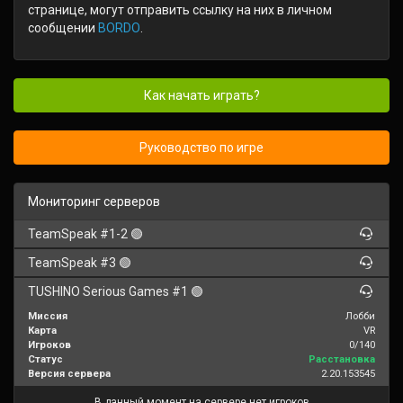
странице, могут отправить ссылку на них в личном
сообщении
BORDO
.
Как начать играть?
Руководство по игре
Мониторинг серверов
TeamSpeak #1-2 🟢
TeamSpeak #3 🟢
TUSHINO Serious Games #1 🟢
Миссия
Лобби
Карта
VR
Игроков
0/140
Статус
Расстановка
Версия сервера
2.20.153545
В данный момент на сервере нет игроков