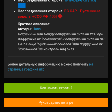
Неопределенная сторона:
YPG+DEVGRU
[105]
Неопределенная сторона:
ВС САР - Пустынные
соколы +ССО РФ
[105]
Краткое описание
:
Авторы
:
Hans
Встречный бой между передовыми силами YPG при
поддержке их "союзников" и передовыми силами ВС
САР в лице "Пустынных соколов" при поддержке их
"союзников" за контроль над НПЗ.
Более детальную информацию можно получить
на
странице графика игр
Как начать играть?
Руководство по игре