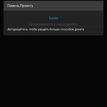
Помочь Проекту
Boosty
не показывается в списке донатов
Авторизуйтесь, чтобы увидеть больше способов доната