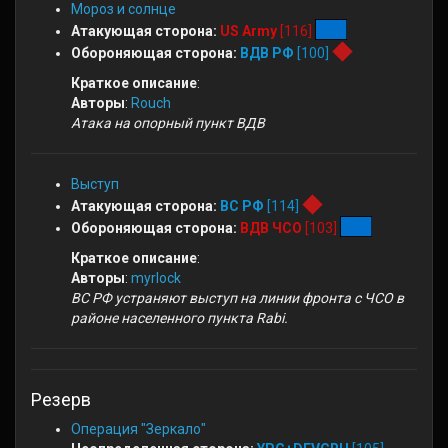
Мороз и солнце
Атакующая сторона:
US Army
[116]
Обороняющая сторона:
ВДВ РФ
[100]
Краткое описание
:
Авторы
:
Rouch
Атака на опорный пункт ВДВ
Выступ
Атакующая сторона:
ВС РФ
[114]
Обороняющая сторона:
ВДВ ЧСО
[103]
Краткое описание
:
Авторы
:
myrlock
ВС РФ устраняют выступ на линии фронта с ЧСО в
районе населенного пункта Rabi.
Резерв
Операция "Зеркало"