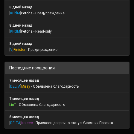
8 дней назад
[
KPblM
]
Petoha
- Предупреждение
8 дней назад
[
KPblM
]
Petoha
- Read-only
8 дней назад
[
V
]
Finister
- Предупреждение
Последние поощрения
7 месяцев назад
[
DELTA
]
Miray
- Объявлена благодарность
7 месяцев назад
LinT
- Объявлена благодарность
8 месяцев назад
[
DELTA
]
Koreec
- Присвоен досрочно статус Участник Проекта