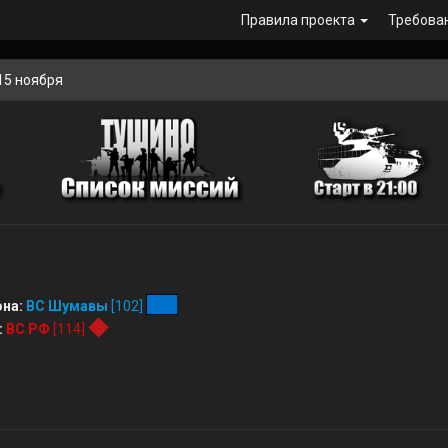
Правила проекта
Требова
15 ноября
на:
ВС Шумавы
[102]
:
ВС РФ
[114]