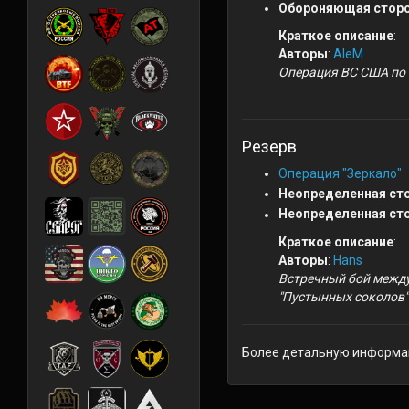
Обороняющая сторо
Краткое описание
:
Авторы
:
AleM
Операция ВС США по 
Резерв
Операция "Зеркало"
Неопределенная ст
Неопределенная ст
Краткое описание
:
Авторы
:
Hans
Встречный бой между
"Пустынных соколов" 
Более детальную информа