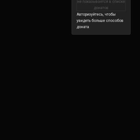
не показывается в списке
донатов
Авторизуйтесь, чтобы
увидеть больше способов
доната