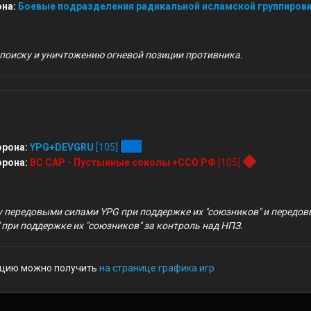
на:
Боевые подразделения радикальной исламской группиров
поиску и уничтожению огневой позиции противника.
орона:
YPG+DEVGRU
[105]
орона:
ВС САР - Пустынные соколы +ССО РФ
[105]
 передовыми силами YPG при поддержке их "союзников" и передов
при поддержке их "союзников" за контроль над НПЗ.
цию можно получить
на странице графика игр