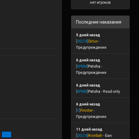
нет игроков
Последние наказания
5 дней назад
[
DELTA
]
Sirius
-
Предупреждение
6 дней назад
[
KPblM
]
Petoha
-
Предупреждение
6 дней назад
[
KPblM
]
Petoha
- Read-only
6 дней назад
[
V
]
Finister
-
Предупреждение
11 дней назад
]
[
DELTA
]
Kronbah
- Бан