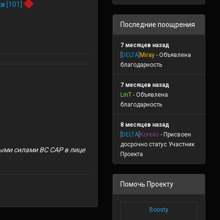
ки
[101]
Последние поощрения
7 месяцев назад
[
DELTA
]
Miray
- Объявлена
благодарность
7 месяцев назад
LinT
- Объявлена
благодарность
8 месяцев назад
[
DELTA
]
Koreec
- Присвоен
досрочно статус Участник
ыми силами ВС САР в лице
Проекта
Помочь Проекту
Boosty