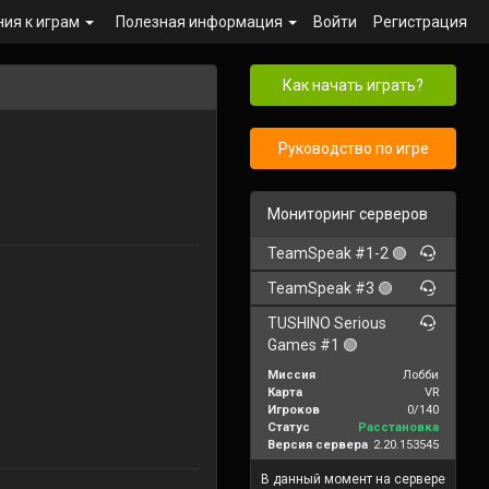
ния к играм
Полезная информация
Войти
Регистрация
Как начать играть?
Руководство по игре
Мониторинг серверов
TeamSpeak #1-2 🟢
TeamSpeak #3 🟢
TUSHINO Serious
Games #1 🟢
Миссия
Лобби
Карта
VR
Игроков
0/140
Статус
Расстановка
Версия сервера
2.20.153545
В данный момент на сервере