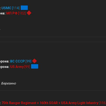
:
USMC
[114]
на:
МП РФ
[102]
орона:
ВС СССР
[99]
орона:
US Army
[99]
. Березино
:
75th Ranger Regiment + 160th SOAR + USA Army Light Infantry
[116