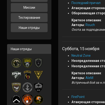
Последний причал
Миссии
Атакующая сторона
Обороняющая сторо
Тестирование
Краткое описание
:
Авторы
:
Rouch
Наши отряды
Охота за подлодками
Суббота, 15 ноября
Наши отряды
Neutral Zone
Неопределенная ст
Неопределенная ст
Краткое описание
:
Авторы
:
AleM
Встречный бой за н.п
FirePoint
Атакующая сторона