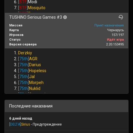
[
BTF
]
Modi
[
BTF
]
Mosquito
[
BTF
]
Zoro
TUSHINO Serious Games #3 🟢
[
CCO
]
Dezmos
[
CCO
]
Karkazi
Миссия
Пункт назначения
Карта
Чернарусь
[
CCO
]
Minor
Игроков
157/197
[
CCO
]
Molochnik
Статус
Идёт игра
[
CCO
]
RED
Версия сервера
2.20.153495
[
CCO
]
Wish
Derzkiy
[
CCO_c
]
Zefir
[
75th
]
AGR
[
CCO_c
]
litvyak
[
75th
]
Darius
[
DELTA
]
Aurum
[
75th
]
Hopeless
[
DELTA
]
BORDO
[
75th
]
Jal
[
DELTA
]
HardKil
[
75th
]
Morpeh
[
DELTA
]
Kronbah
[
75th
]
Nuklid
[
DELTA
]
Priest
[
75th
]
Spectacle
[
DELTA
]
Shiva
[
75th
]
Wehrwolf
[
DELTA
]
Sirius
Последние наказания
[
75th
]
Zulus
[
DELTA
]
Tesla
[
75th
]
texno
[
DELTA
]
soxer
[
ARW
]
Aber
6 дней назад
[
DELTA_c
]
Adeptus
[
ARW
]
Boss
[
DELTA
]
Sirius
- Предупреждение
[
DELTA_c
]
Garni
[
ARW
]
EHOT
[
DER
]
Babaduk