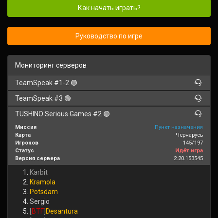
Как начать играть?
Руководство по игре
Мониторинг серверов
TeamSpeak #1-2 🟢
TeamSpeak #3 🟢
TUSHINO Serious Games #2 🟢
Миссия
Пункт назначения
Карта
Чернарусь
Игроков
145/197
Статус
Идёт игра
Версия сервера
2.20.153545
Karbit
Kramola
Potsdam
Sergio
[
BTF
]
Desantura