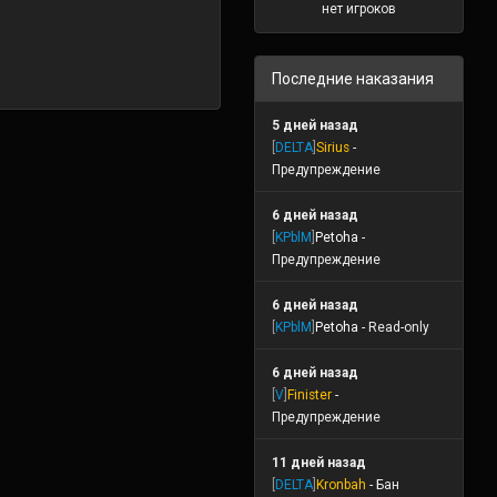
нет игроков
Последние наказания
5 дней назад
[
DELTA
]
Sirius
-
Предупреждение
6 дней назад
[
KPblM
]
Petoha
-
Предупреждение
6 дней назад
[
KPblM
]
Petoha
- Read-only
6 дней назад
[
V
]
Finister
-
Предупреждение
11 дней назад
[
DELTA
]
Kronbah
- Бан