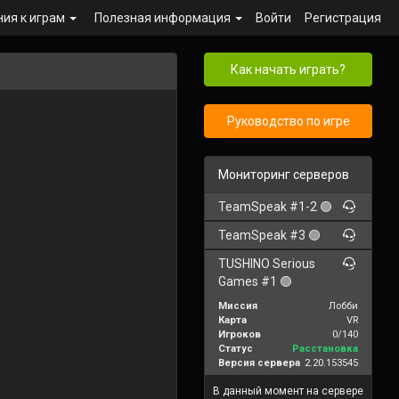
ния к играм
Полезная информация
Войти
Регистрация
Как начать играть?
Руководство по игре
Мониторинг серверов
TeamSpeak #1-2 🟢
TeamSpeak #3 🟢
TUSHINO Serious
Games #1 🟢
Миссия
Лобби
Карта
VR
Игроков
0/140
Статус
Расстановка
Версия сервера
2.20.153545
В данный момент на сервере