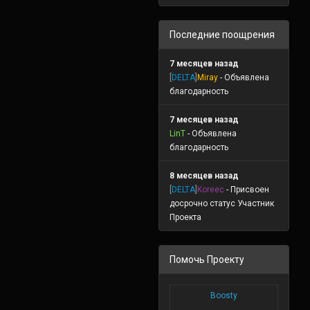
Последние поощрения
7 месяцев назад
[
DELTA
]
Miray
- Объявлена
благодарность
7 месяцев назад
LinT
- Объявлена
благодарность
8 месяцев назад
[
DELTA
]
Koreec
- Присвоен
досрочно статус Участник
Проекта
Помочь Проекту
Boosty