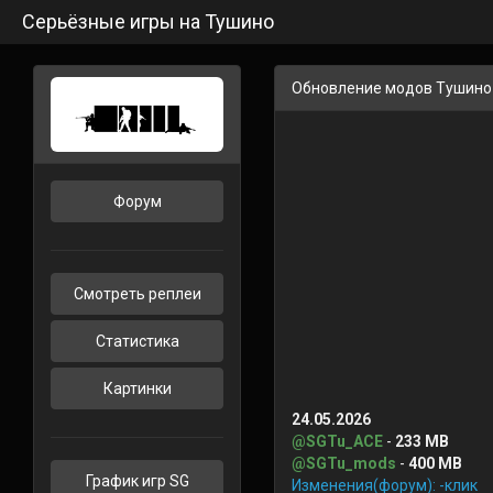
Серьёзные игры на Тушино
Обновление модов Тушино
Форум
Смотреть реплеи
Статистика
Картинки
24.05.2026
@SGTu_ACE
-
233 MB
@SGTu_mods
-
400 MB
График игр SG
Изменения(форум): -клик