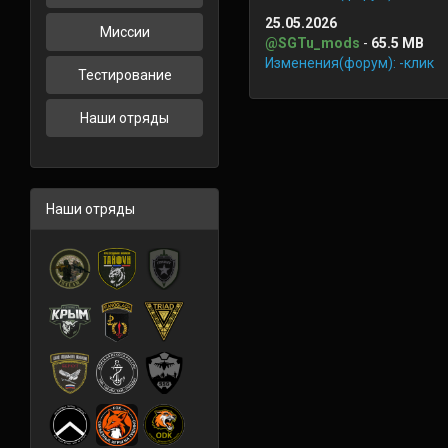
25.05.2026
Миссии
@SGTu_mods
-
65.5 MB
Изменения(форум): -клик
Тестирование
Наши отряды
Наши отряды