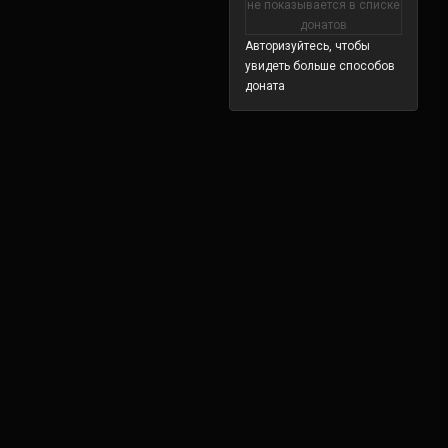
не показывается в списке
донатов
Авторизуйтесь, чтобы
увидеть больше способов
доната